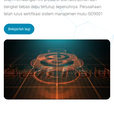
bengkel bebas debu tertutup sepenuhnya. Perusahaan
telah lulus sertifikasi sistem manajemen mutu ISO9001
dan sistem manajemen lingkungan ISO14001, serta
memperoleh sertifikat perusahaan teknologi tinggi
Belajarlah lagi
nasional dan perusahaan teknologi tinggi Shenzhen.
Produk perusahaan telah memperoleh sertifikasi CE, FCC,
CB, RoHS, CCC, HDMI, dan lainnya. Tujuan kami adalah
menjadi pemasok produk layar sentuh yang andal,
menghasilkan produk bernilai tambah tinggi, dan
menyediakan solusi sentuh sistematis di seluruh dunia.