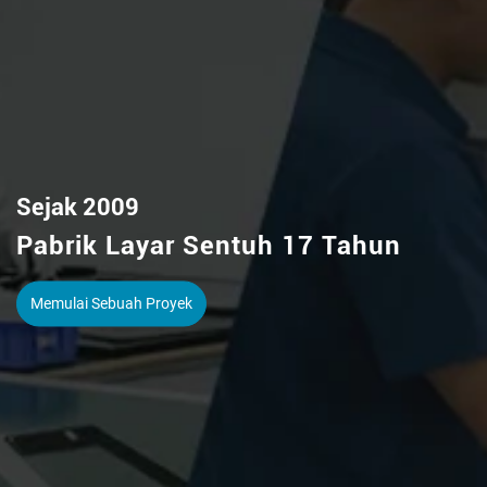
Papan reklame digital dalam/luar ruangan
Lihat Selengkapnya