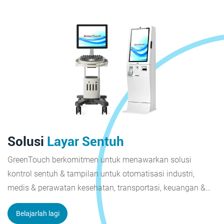
Solusi
Layar Sentuh
GreenTouch berkomitmen untuk menawarkan solusi
kontrol sentuh & tampilan untuk otomatisasi industri,
medis & perawatan kesehatan, transportasi, keuangan &
perbankan, stasiun pengisian daya, kota pintar, ritel &
Belajarlah lagi
restoran, dan tampilan luar ruangan.