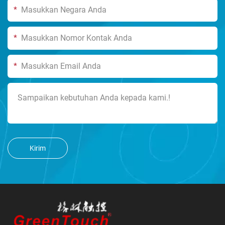
*
*
*
Kirim