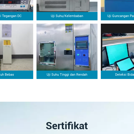
si Tegangan DC
Uji Suhu/Kelembaban
Uji Guncangan Pa
atuh Bebas
Uji Suhu Tinggi dan Rendah
Deteksi Bid
Sertifikat