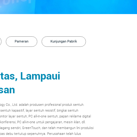
Pameran
Kunjungan Pabrik
tas, Lampaui
san
y Co., Ltd. adalah produsen profesional produk sentuh.
entuh kapasitif, layar sentuh resistif, bingkai sentuh
nitor layar sentuh, PC all-in-one sentuh, papan reklame digital
 konferensi, PC all-in-one untuk pengajaran, mesin iklan, dll.
dagang sendiri, GreenTouch, dan telah membangun lini produksi
bas debu tertutup sepenuhnya. Perusahaan telah lulus