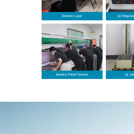
Deteksi Layar
Uji Regula
Deteksi Panel Sentuh
Uji J