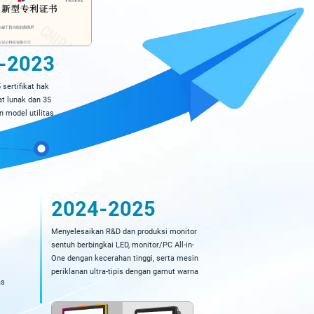
-2023
sertifikat hak
at lunak dan 35
en model utilitas
2024-2025
Menyelesaikan R&D dan produksi monitor
sentuh berbingkai LED, monitor/PC All-in-
One dengan kecerahan tinggi, serta mesin
periklanan ultra-tipis dengan gamut warna
as
tinggi