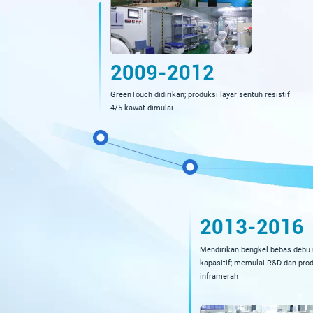
2009-2012
GreenTouch didirikan; produksi layar sentuh resistif
4/5-kawat dimulai
2013-2016
Mendirikan bengkel bebas debu 
kapasitif; memulai R&D dan prod
inframerah