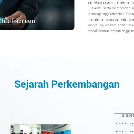
sertifikasi sistem manajemen 
ISO14001, serta memperoleh ser
teknologi tinggi Shenzhen. Prod
manajemen mutu dan telah memp
lainnya. Tujuan kami adalah me
produk bernilai tambah tinggi, 
Sejarah Perkembangan