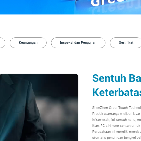
Keuntungan
Inspeksi dan Pengujian
Sertifikat
Sentuh Ba
Keterbata
ShenZhen GreenTouch Technolog
Produk utamanya meliputi layar s
inframerah, foil sentuh nano, mo
iklan, PC all-in-one sentuh untuk
Perusahaan ini memiliki merek 
otomatis penuh dan bengkel be