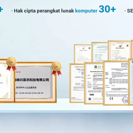
+
30+
· Hak cipta perangkat lunak
komputer
· S