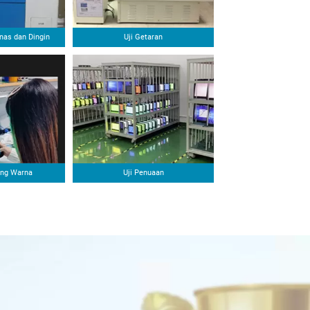
nas dan Dingin
Uji Getaran
ang Warna
Uji Penuaan